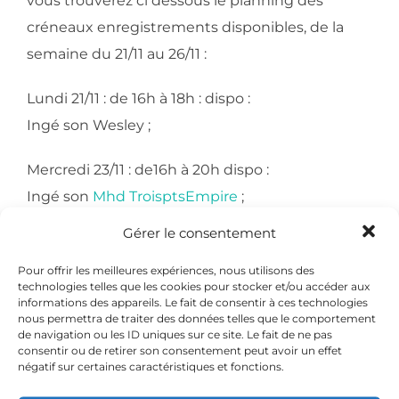
vous trouverez ci dessous le planning des
créneaux enregistrements disponibles, de la
semaine du 21/11 au 26/11 :
Lundi 21/11 : de 16h à 18h : dispo :
Ingé son Wesley ;
Mercredi 23/11 : de16h à 20h dispo :
Ingé son
Mhd TroisptsEmpire
;
Gérer le consentement
Jeudi 24/11 : de 16h à 20h : dispo :
Ingé son
Mhd TroisptsEmpire
;
Pour offrir les meilleures expériences, nous utilisons des
technologies telles que les cookies pour stocker et/ou accéder aux
informations des appareils. Le fait de consentir à ces technologies
Vendredi : 25/11 : de 16h à 20h : dispo :
nous permettra de traiter des données telles que le comportement
de navigation ou les ID uniques sur ce site. Le fait de ne pas
Ingé son
Mhd TroisptsEmpire
;
consentir ou de retirer son consentement peut avoir un effet
négatif sur certaines caractéristiques et fonctions.
Samedi 26/11 : de 10h à 12h : dispo