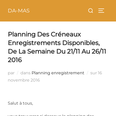
Aller
principal
Rechercher :
DA-MAS
au
PERMU
contenu
Planning Des Créneaux
Enregistrements Disponibles,
De La Semaine Du 21/11 Au 26/11
2016
Publié
par
dans
Planning enregistrement
sur
16
le
novembre 2016
Salut à tous,