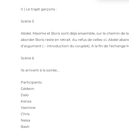
II ) Le trajet garçons :
Scène 5
Abdel, Maxime et Boris sont déjà ensemble, sur le chemin de la f
aborder Boris reste en retrait. Au refus de celles-ci, Abdel aban
d’argument ( – introduction du couplet). A la fin de l’échange 
Scène 6
Ils arrivent à la soirée…
Participants
Gédeon
Dalo
Kenza
Yasmine
Chris
Neisa
Bash