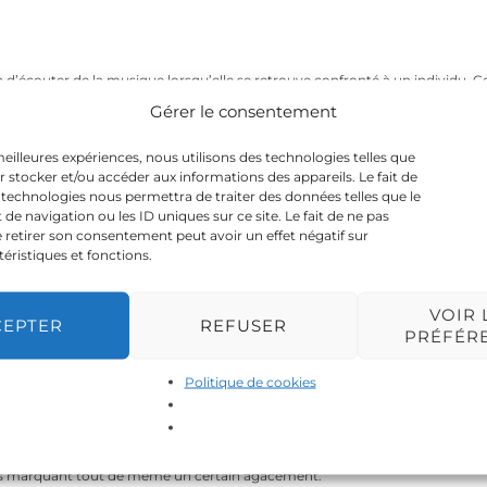
in d’écouter de la musique lorsqu’elle se retrouve confronté à un individu. C
er d’elle. Ses regards insistants mettent rapidement mal à l’aise la jeune fi
Gérer le consentement
e au fond du wagon et l’aborde. La jeune femme refuse ses avances mais
Leslie se dirige vers les portes, soulagée, et sort.
 meilleures expériences, nous utilisons des technologies telles que
r stocker et/ou accéder aux informations des appareils. Le fait de
 technologies nous permettra de traiter des données telles que le
 navigation ou les ID uniques sur ce site. Le fait de ne pas
 retirer son consentement peut avoir un effet négatif sur
de la boisson. Arrivée à la caisse elle subit des remarques de l’épicier, qui la
téristiques et fonctions.
sans se retourner.
VOIR 
CEPTER
REFUSER
PRÉFÉR
u’une voiture passe devant elle, la klaxonne et s’arrête, Maeva reste sur sa
Politique de cookies
 l’interpelle, Maeva ayant l’habitude de ce type d’échange ne s’arrête pas. La
age.
faits marquant tout de même un certain agacement.