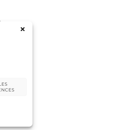
e
lle,
LES
ENCES
 voie