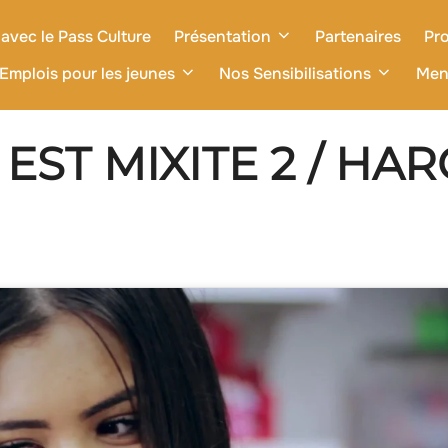
avec le Pass Culture
Présentation
Partenaires
Pro
Emplois pour les jeunes
Nos Sensibilisations
Men
EST MIXITE 2 / HA