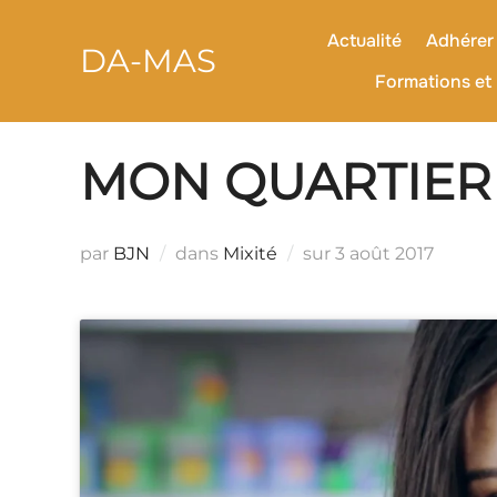
contenu
Aller
principal
au
Actualité
Adhérer 
DA-MAS
contenu
Formations et 
MON QUARTIER 
Publié
par
BJN
dans
Mixité
sur
3 août 2017
le