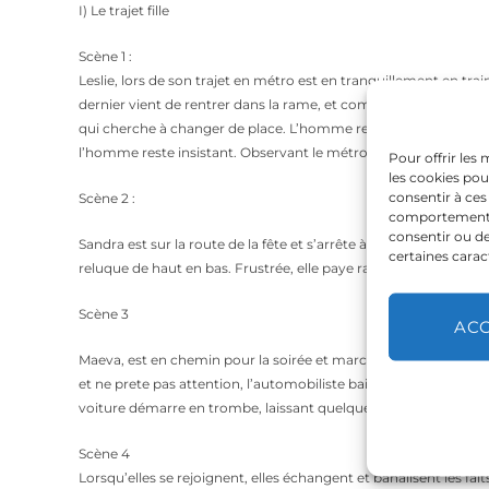
I) Le trajet fille
Scène 1 :
Leslie, lors de son trajet en métro est en tranquillement en tra
dernier vient de rentrer dans la rame, et commence à se rapproch
qui cherche à changer de place. L’homme renchérit, suit Lesli
l’homme reste insistant. Observant le métro arrivé à destination, 
Pour offrir les
les cookies pou
consentir à ces
Scène 2 :
comportement de
consentir ou de
Sandra est sur la route de la fête et s’arrête à l’épicerie acheter 
certaines carac
reluque de haut en bas. Frustrée, elle paye rapidement et part 
Scène 3
AC
Maeva, est en chemin pour la soirée et marche dans la rue, lorsq
et ne prete pas attention, l’automobiliste baisse son carreau et
voiture démarre en trombe, laissant quelques insultes au pass
Scène 4
Lorsqu’elles se rejoignent, elles échangent et banalisent les 