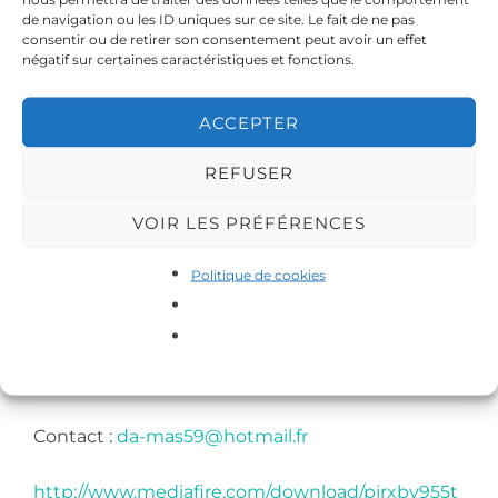
Cette émission permet la promotion des
de navigation ou les ID uniques sur ce site. Le fait de ne pas
consentir ou de retirer son consentement peut avoir un effet
événements (soirées, et autres manifestations),
négatif sur certaines caractéristiques et fonctions.
mais aussi des associations locales.
ACCEPTER
Animée par les membres de l’association DA-
MAS, avec pleines de surprises et d’ exclusivité
REFUSER
RDV tous les lundis de 23h à 00h
VOIR LES PRÉFÉRENCES
Sur Radio Pastel 99.4 fm
Politique de cookies
Possibilité d’écouter l’émission en direct sur le
web:
http://www.pastelfm.com/
Bonne émission.
Contact :
da-mas59@hotmail.fr
http://www.mediafire.com/download/pjrxby955t