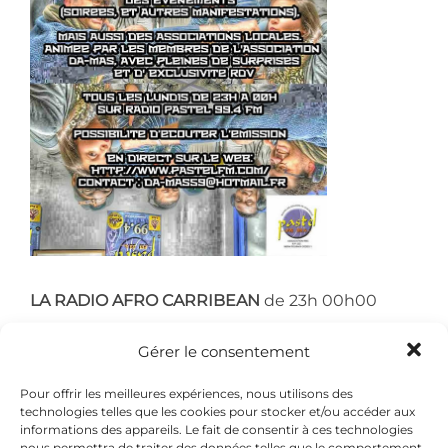
LA RADIO AFRO CARRIBEAN
de 23h 00h00
La Radio Afro Carribean
, diffuse de la musique à
Gérer le consentement
la fois Kizomba, Afro beat, Funana, Kuduro au
Pour offrir les meilleures expériences, nous utilisons des
Ragga dance hall …
technologies telles que les cookies pour stocker et/ou accéder aux
informations des appareils. Le fait de consentir à ces technologies
nous permettra de traiter des données telles que le comportement