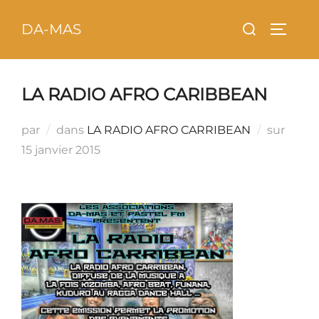
Aller
principal
Rechercher :
DA-MAS
au
PERMU
contenu
LA RADIO AFRO CARIBBEAN
Publi
par
dans
LA RADIO AFRO CARRIBEAN
sur
le
15 janvier 2015