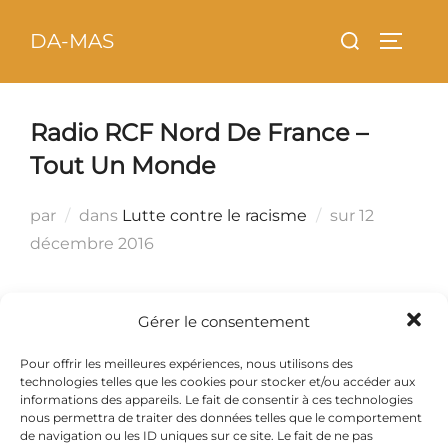
Aller
principal
Rechercher :
DA-MAS
au
PERMU
contenu
Radio RCF Nord De France –
Tout Un Monde
Publié
par
dans
Lutte contre le racisme
sur
12
le
décembre 2016
Gérer le consentement
L’association Da-Mas est intervenu dans
l’émission «
T
out un monde »
de
« Radio RCF Nord
Pour offrir les meilleures expériences, nous utilisons des
technologies telles que les cookies pour stocker et/ou accéder aux
de France » le 18 Octobre 2016
informations des appareils. Le fait de consentir à ces technologies
nous permettra de traiter des données telles que le comportement
de navigation ou les ID uniques sur ce site. Le fait de ne pas
Réécoute (après inscription sur le site) :