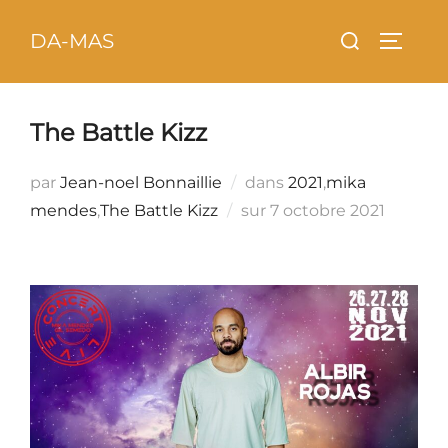
Aller
principal
Rechercher :
DA-MAS
au
PERMU
contenu
The Battle Kizz
par
Jean-noel Bonnaillie
dans
2021
,
mika
Publié
mendes
,
The Battle Kizz
sur
7 octobre 2021
le