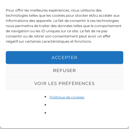
Roubaix Qui Gagne
Pour offrir les meilleures expériences, nous utilisons des
Vendredi 12 février 2021 à 4:18
–
technologies telles que les cookies pour stocker et/ou accéder aux
informations des appareils. Le fait de consentir à ces technologies
nous permettra de traiter des données telles que le comportement
Par
Cécile Bidault
,
France Bleu Nord
,
France Bleu
de navigation ou les ID uniques sur ce site. Le fait de ne pas
consentir ou de retirer son consentement peut avoir un effet
négatif sur certaines caractéristiques et fonctions.
https://www.francebleu.fr/infos/culture-
loisirs/victoires-de-la-musique-avec-la-
ACCEPTER
consecration-de-gradur-c-est-toute-la-scene-
REFUSER
rap-de-roubaix-qui-gagne-1613031568
VOIR LES PRÉFÉRENCES
Politique de cookies