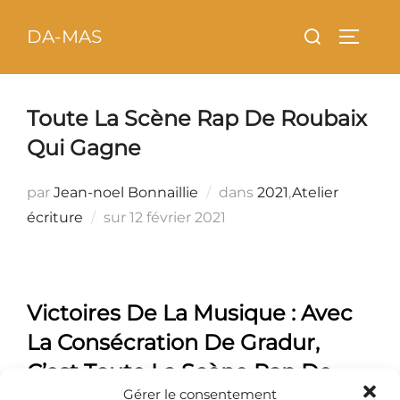
Aller
principal
Rechercher :
DA-MAS
au
PERMU
contenu
Toute La Scène Rap De Roubaix
Qui Gagne
par
Jean-noel Bonnaillie
dans
2021
,
Atelier
Publié
écriture
sur
12 février 2021
le
Victoires De La Musique : Avec
La Consécration De Gradur,
C’est Toute La Scène Rap De
Gérer le consentement