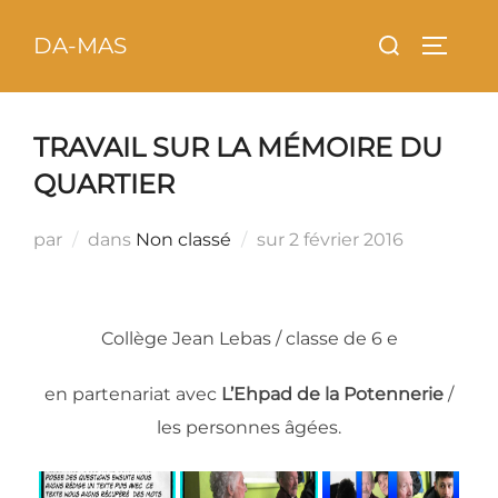
Aller
principal
Rechercher :
DA-MAS
au
PERMU
contenu
TRAVAIL SUR LA MÉMOIRE DU
QUARTIER
Publié
par
dans
Non classé
sur
2 février 2016
le
Collège Jean Lebas / classe de 6 e
en partenariat avec
L’Ehpad de la Potennerie
/
les personnes âgées.