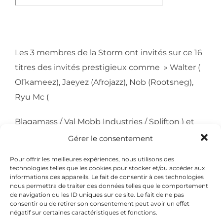
Les 3 membres de la Storm ont invités sur ce 16
titres des invités prestigieux comme » Walter (
Ol’kameez), Jaeyez (Afrojazz), Nob (Rootsneg),
Ryu Mc (
Blagamass / Val Mobb Industries / Splifton ) et
Dyzberg (nouveaux mutants, Val Mobb
Gérer le consentement
industries) .
Pour offrir les meilleures expériences, nous utilisons des
technologies telles que les cookies pour stocker et/ou accéder aux
N’hésitez pas à soutenir l’indépendance !!!!
informations des appareils. Le fait de consentir à ces technologies
nous permettra de traiter des données telles que le comportement
de navigation ou les ID uniques sur ce site. Le fait de ne pas
La Storm
consentir ou de retirer son consentement peut avoir un effet
négatif sur certaines caractéristiques et fonctions.