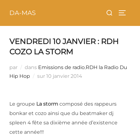
Aller
principal
Rechercher :
DA-MAS
au
PERMU
contenu
VENDREDI 10 JANVIER : RDH
COZO LA STORM
par
dans
Emissions de radio
,
RDH la Radio Du
Publié
Hip Hop
sur
10 janvier 2014
le
Le groupe
La storm
composé des rappeurs
bonkar et cozo ainsi que du beatmaker dj
spleen 4 fête sa dixième année d’existence
cette année!!!