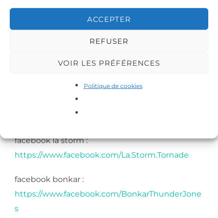
Plus d’infos:
http://www.lastorm.fr
ACCEPTER
E-MAIL: storm.la.foudre@gmail.com
REFUSER
Restez connectés!!!!!!
VOIR LES PRÉFÉRENCES
Téléchargement :
Politique de cookies
https://stormlafoudre77.bandcamp.com/music
site web:
http://www.lastorm.fr/
facebook la storm :
https://www.facebook.com/La.Storm.Tornade
facebook bonkar :
https://www.facebook.com/BonkarThunderJone
s