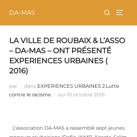
Aller
principal
Rechercher :
DA-MAS
au
PERMU
contenu
LA VILLE DE ROUBAIX & L’ASSO
– DA-MAS – ONT PRÉSENTÉ
EXPERIENCES URBAINES (
2016)
par
dans
EXPERIENCES URBAINES 2
,
Lutte
Publié
contre le racisme
sur
10 octobre 2016
le
L’association DA-MAS a rassemblé sept jeunes