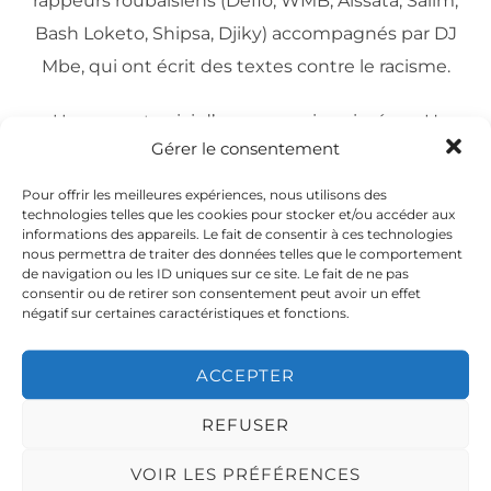
rappeurs roubaisiens (Defio, WMB, Aissata, Salim,
Bash Loketo, Shipsa, Djiky) accompagnés par DJ
Mbe, qui ont écrit des textes contre le racisme.
Un concert suivi d’un open mic animé par H
Gérer le consentement
Ideal : montez sur scène pour envoyer votre
meilleur flow !
Pour offrir les meilleures expériences, nous utilisons des
technologies telles que les cookies pour stocker et/ou accéder aux
Grand-Place
informations des appareils. Le fait de consentir à ces technologies
Dimanche 2 octobre 2016 à 15h30
nous permettra de traiter des données telles que le comportement
de navigation ou les ID uniques sur ce site. Le fait de ne pas
consentir ou de retirer son consentement peut avoir un effet
négatif sur certaines caractéristiques et fonctions.
ACCEPTER
REFUSER
Cliquez pour accepter les cookies
VOIR LES PRÉFÉRENCES
marketing et activer ce contenu