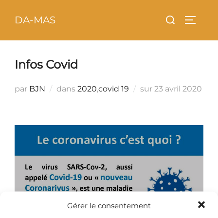
Aller
principal
Rechercher :
DA-MAS
au
PERMU
contenu
Infos Covid
Publié
par
BJN
dans
2020
,
covid 19
sur
23 avril 2020
le
Gérer le consentement